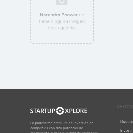
Narendra Panwar
no
tiene ninguna imágen
en su galería.
SECCI
Busca
La plataforma premium de inversión en
compañías con alto potencial de
Inverti