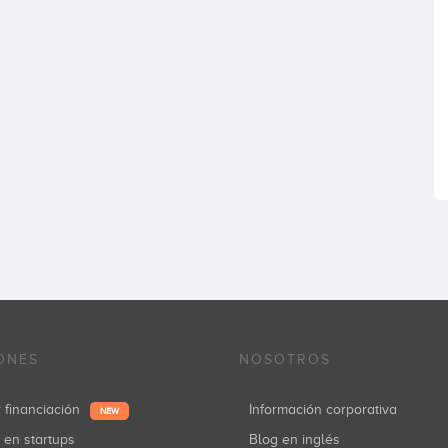
ONES
NOSOTROS
r financiación
Información corporativa
NEW
r en startups
Blog en inglés