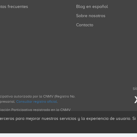
ntas frecuentes
Blog en español
Sobre nosotros
Contacto
SÍ
icipativa autorizada por la CNMV (Registro No.
presarial.
Consultar registro oficial
.
ciación Participativa registrado en la CNMV
erceros para mejorar nuestros servicios y la experiencia de usuario. S