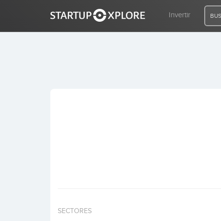
Invertir
BUS
BUSCO FINANCIACIÓN
REGISTRO
ACCESO
Inicio
Invertir
SECTORES