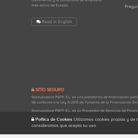
crecimiento, y la comunidad de empresas
más activa de Europa.
Pregu
Read in English
SITIO SEGURO
Startupxplore PSFP, S.L. es una plataforma de financiación part
18) conforme a la Ley 5/2015 de Fomento de la Financiación Em
Startupxplore PSFP, S.L. es un Proveedor de Servicios de Finan
para actividades de financiación participativa.
Política de Cookies
Utilizamos cookies propias y de t
consideramos que acepta su uso.