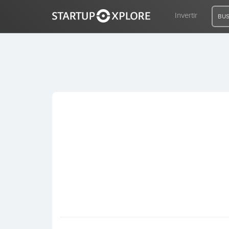
Invertir
BUS
BUSCO FINANCIACIÓN
REGISTRO
ACCESO
Inicio
Invertir