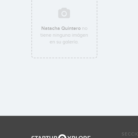
Natacha Quintero
no
tiene ninguna imágen
en su galería.
SECCI