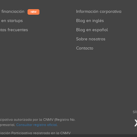
r financiación
Información corporativa
NEW
r en startups
Blog en inglés
ntas frecuentes
Blog en español
Sobre nosotros
Contacto
SÍ
icipativa autorizada por la CNMV (Registro No.
presarial.
Consultar registro oficial
.
ciación Participativa registrado en la CNMV