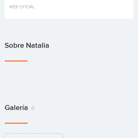
Invertir
WEB OFICIAL
Sobre Natalia
Galería
0