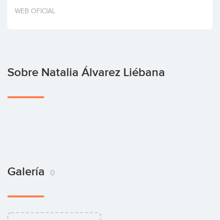
Invertir
WEB OFICIAL
Sobre Natalia Álvarez Liébana
Galería
0