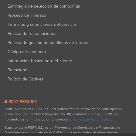
Estrategia de selección de compañías
Proceso de inversión
Términos y condiciones del servicio
Política de reclamaciones
Política de gestión de conflictos de interés
Código de conducta
Información básica para el cliente
Privacidad
Política de Cookies
SITIO SEGURO
Startupxplore PSFP, S.L. es una plataforma de financiación participativa
autorizada por la CNMV (Registro No. 18) conforme a la Ley 5/2015 de
Fomento de la Financiación Empresarial.
Consultar registro oficial
.
Startupxplore PSFP, S.L. es un Proveedor de Servicios de Financiación
Participativa registrado en la CNMV para actividades de financiación