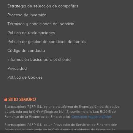
Estrategia de selección de compañías
Proceso de inversión
Términos y condiciones del servicio
Política de reclamaciones
Política de gestión de conflictos de interés
Código de conducta
Información básica para el cliente
Privacidad
Política de Cookies
SITIO SEGURO
Startupxplore PSFP, S.L. es una plataforma de financiación participativa
autorizada por la CNMV (Registro No. 18) conforme a la Ley 5/2015 de
Fomento de la Financiación Empresarial.
Consultar registro oficial
.
Startupxplore PSFP, S.L. es un Proveedor de Servicios de Financiación
Participativa registrado en la CNMV para actividades de financiación