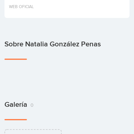
Invertir
WEB OFICIAL
Sobre Natalia González Penas
Galería
0