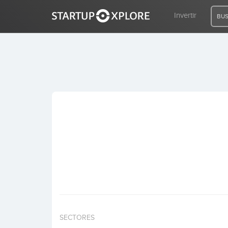
Invertir
BUS
BUSCO FINANCIACIÓN
REGISTRO
ACCESO
Inicio
Invertir
SECTORES