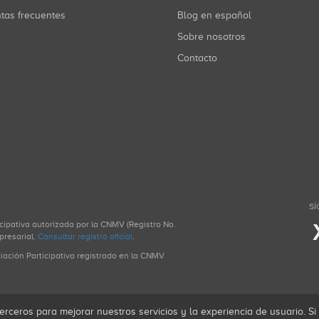
ntas frecuentes
Blog en español
Sobre nosotros
Contacto
SÍ
icipativa autorizada por la CNMV (Registro No.
presarial.
Consultar registro oficial
.
ciación Participativa registrado en la CNMV
erceros para mejorar nuestros servicios y la experiencia de usuario. S