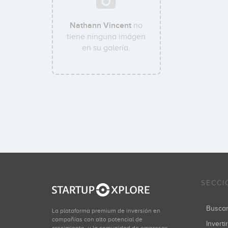
Nathann Vincent
no
tiene ninguna imágen
en su galería.
SECCI
Busca
La plataforma premium de inversión en
compañías con alto potencial de
Inverti