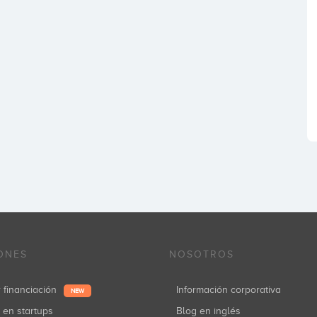
ONES
NOSOTROS
r financiación
Información corporativa
NEW
r en startups
Blog en inglés