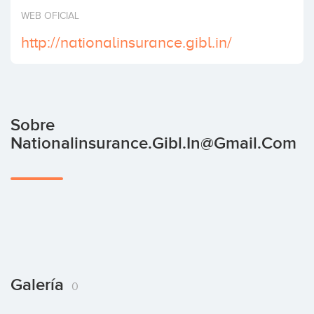
Invertir
WEB OFICIAL
http://nationalinsurance.gibl.in/
Sobre
Nationalinsurance.gibl.in@gmail.com
Galería
0