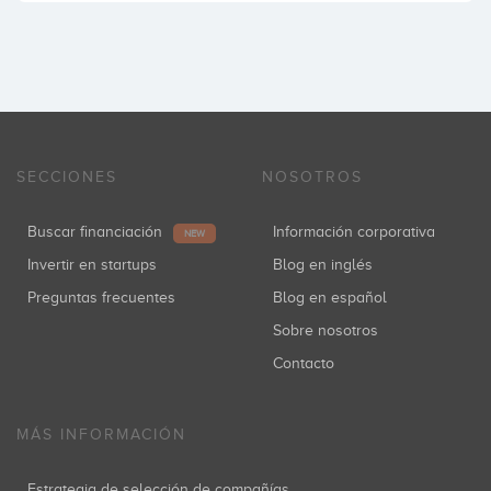
SECCIONES
NOSOTROS
Buscar financiación
Información corporativa
NEW
Invertir en startups
Blog en inglés
Preguntas frecuentes
Blog en español
Sobre nosotros
Contacto
MÁS INFORMACIÓN
Estrategia de selección de compañías