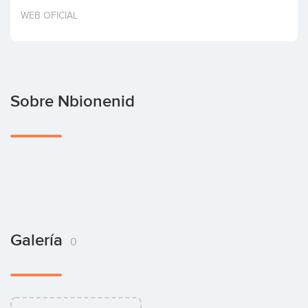
Invertir
WEB OFICIAL
Sobre Nbionenid
Galería
0