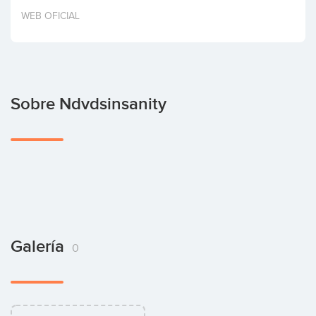
Invertir
WEB OFICIAL
Sobre Ndvdsinsanity
Galería
0