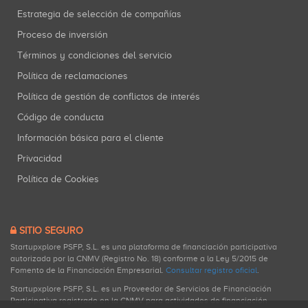
Estrategia de selección de compañías
Proceso de inversión
Términos y condiciones del servicio
Política de reclamaciones
Política de gestión de conflictos de interés
Código de conducta
Información básica para el cliente
Privacidad
Política de Cookies
SITIO SEGURO
Startupxplore PSFP, S.L. es una plataforma de financiación participativa
autorizada por la CNMV (Registro No. 18) conforme a la Ley 5/2015 de
Fomento de la Financiación Empresarial.
Consultar registro oficial
.
Startupxplore PSFP, S.L. es un Proveedor de Servicios de Financiación
Participativa registrado en la CNMV para actividades de financiación