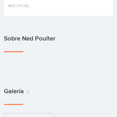
Invertir
WEB OFICIAL
Sobre Ned Poulter
Galería
0