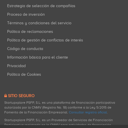
Estrategia de selección de compañías
Proceso de inversión
Términos y condiciones del servicio
Política de reclamaciones
Política de gestión de conflictos de interés
Código de conducta
Información básica para el cliente
Privacidad
Política de Cookies
SITIO SEGURO
Startupxplore PSFP, S.L. es una plataforma de financiación participativa
autorizada por la CNMV (Registro No. 18) conforme a la Ley 5/2015 de
Fomento de la Financiación Empresarial.
Consultar registro oficial
.
Startupxplore PSFP, S.L. es un Proveedor de Servicios de Financiación
Participativa registrado en la CNMV para actividades de financiación