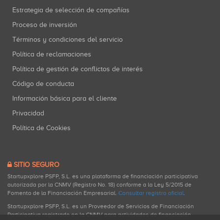
Estrategia de selección de compañías
Proceso de inversión
Términos y condiciones del servicio
Política de reclamaciones
Política de gestión de conflictos de interés
Código de conducta
Información básica para el cliente
Privacidad
Política de Cookies
SITIO SEGURO
Startupxplore PSFP, S.L. es una plataforma de financiación participativa
autorizada por la CNMV (Registro No. 18) conforme a la Ley 5/2015 de
Fomento de la Financiación Empresarial.
Consultar registro oficial
.
Startupxplore PSFP, S.L. es un Proveedor de Servicios de Financiación
Participativa registrado en la CNMV para actividades de financiación