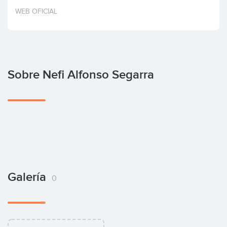
Invertir
WEB OFICIAL
Sobre Nefi Alfonso Segarra
Galería
0