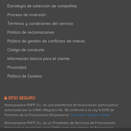
Estrategia de selección de compañías
Proceso de inversión
Términos y condiciones del servicio
Política de reclamaciones
Política de gestión de conflictos de interés
Código de conducta
Información básica para el cliente
Privacidad
Política de Cookies
SITIO SEGURO
Startupxplore PSFP, S.L. es una plataforma de financiación participativa
autorizada por la CNMV (Registro No. 18) conforme a la Ley 5/2015 de
Fomento de la Financiación Empresarial.
Consultar registro oficial
.
Startupxplore PSFP, S.L. es un Proveedor de Servicios de Financiación
Participativa registrado en la CNMV para actividades de financiación