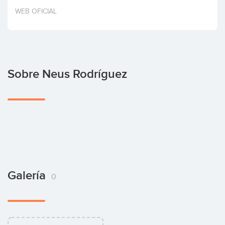
Invertir
WEB OFICIAL
Sobre Neus Rodríguez
Galería
0