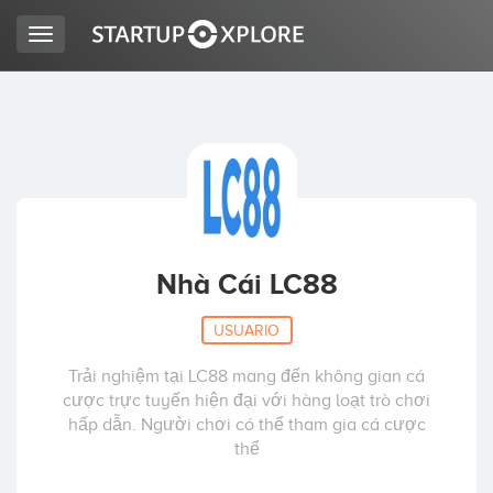
Toggle
navigation
BUSCO FINANCIACIÓN
REGISTRO
ACCESO
Nhà Cái LC88
USUARIO
Trải nghiệm tại LC88 mang đến không gian cá
cược trực tuyến hiện đại với hàng loạt trò chơi
hấp dẫn. Người chơi có thể tham gia cá cược
thể
Inicio