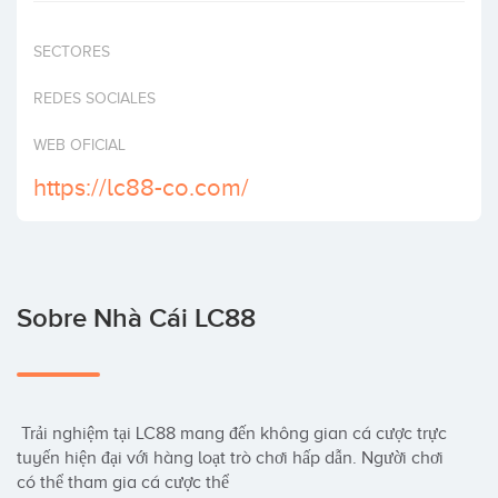
Invertir
SECTORES
REDES SOCIALES
WEB OFICIAL
https://lc88-co.com/
Sobre Nhà Cái LC88
 Trải nghiệm tại LC88 mang đến không gian cá cược trực 
tuyến hiện đại với hàng loạt trò chơi hấp dẫn. Người chơi 
có thể tham gia cá cược thể