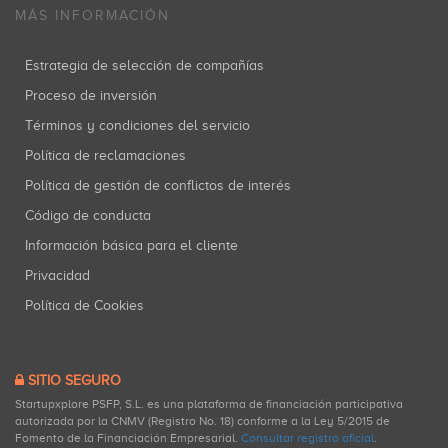
MÁS INFORMACIÓN
Estrategia de selección de compañías
Proceso de inversión
Términos y condiciones del servicio
Política de reclamaciones
Política de gestión de conflictos de interés
Código de conducta
Información básica para el cliente
Privacidad
Política de Cookies
SITIO SEGURO
Startupxplore PSFP, S.L. es una plataforma de financiación participativa
autorizada por la CNMV (Registro No. 18) conforme a la Ley 5/2015 de
Fomento de la Financiación Empresarial.
Consultar registro oficial
.