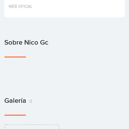
Invertir
WEB OFICIAL
Sobre Nico Gc
Galería
0