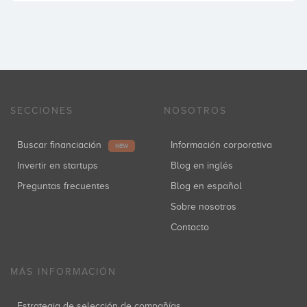
SECCIONES
NOSOTROS
Buscar financiación
Información corporativa
NEW
Invertir en startups
Blog en inglés
Preguntas frecuentes
Blog en español
Sobre nosotros
Contacto
MÁS INFORMACIÓN
Estrategia de selección de compañías