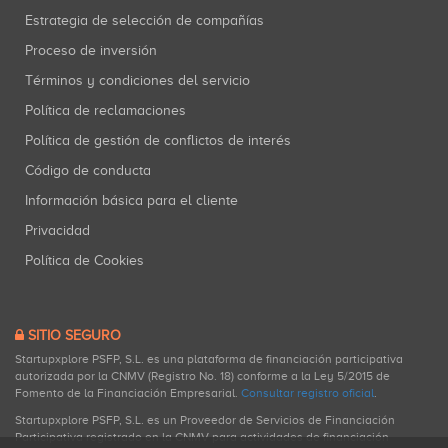
Estrategia de selección de compañías
Proceso de inversión
Términos y condiciones del servicio
Política de reclamaciones
Política de gestión de conflictos de interés
Código de conducta
Información básica para el cliente
Privacidad
Política de Cookies
SITIO SEGURO
Startupxplore PSFP, S.L. es una plataforma de financiación participativa
autorizada por la CNMV (Registro No. 18) conforme a la Ley 5/2015 de
Fomento de la Financiación Empresarial.
Consultar registro oficial
.
Startupxplore PSFP, S.L. es un Proveedor de Servicios de Financiación
Participativa registrado en la CNMV para actividades de financiación