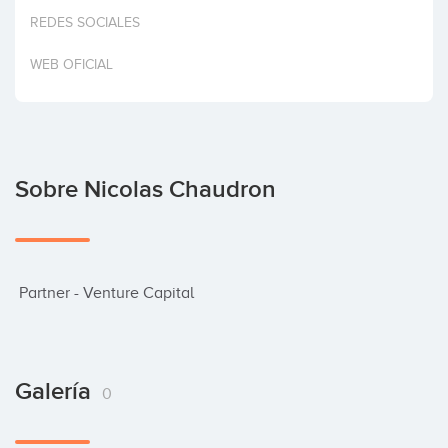
Invertir
REDES SOCIALES
WEB OFICIAL
Sobre Nicolas Chaudron
 Partner - Venture Capital
Galería
0