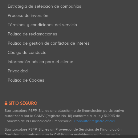
Estrategia de selección de compañías
Proceso de inversión
Términos y condiciones del servicio
Política de reclamaciones
Política de gestión de conflictos de interés
Código de conducta
Información básica para el cliente
Privacidad
Política de Cookies
SITIO SEGURO
Startupxplore PSFP, S.L. es una plataforma de financiación participativa
autorizada por la CNMV (Registro No. 18) conforme a la Ley 5/2015 de
Fomento de la Financiación Empresarial.
Consultar registro oficial
.
Startupxplore PSFP, S.L. es un Proveedor de Servicios de Financiación
Participativa registrado en la CNMV para actividades de financiación