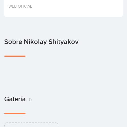
Invertir
WEB OFICIAL
Sobre Nikolay Shityakov
Galería
0