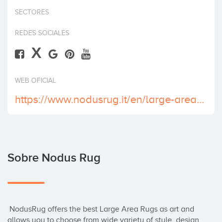
Invertir
SECTORES
REDES SOCIALES
X
WEB OFICIAL
https://www.nodusrug.it/en/large-area-rugs.php
Sobre Nodus Rug
 NodusRug offers the best Large Area Rugs as art and 
allows you to choose from wide variety of style, design, 