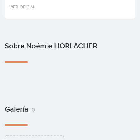
Invertir
WEB OFICIAL
Sobre Noémie HORLACHER
Galería
0