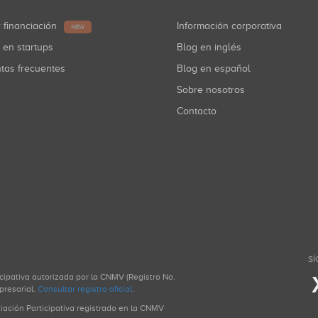
r financiación
Información corporativa
NEW
r en startups
Blog en inglés
ntas frecuentes
Blog en español
Sobre nosotros
Contacto
SÍ
icipativa autorizada por la CNMV (Registro No.
presarial.
Consultar registro oficial
.
ciación Participativa registrado en la CNMV