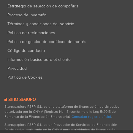
Estrategia de selección de compañías
Proceso de inversión
Términos y condiciones del servicio
Política de reclamaciones
Política de gestión de conflictos de interés
Código de conducta
Información básica para el cliente
Privacidad
Política de Cookies
SITIO SEGURO
Startupxplore PSFP, S.L. es una plataforma de financiación participativa
autorizada por la CNMV (Registro No. 18) conforme a la Ley 5/2015 de
Fomento de la Financiación Empresarial.
Consultar registro oficial
.
Startupxplore PSFP, S.L. es un Proveedor de Servicios de Financiación
Participativa registrado en la CNMV para actividades de financiación