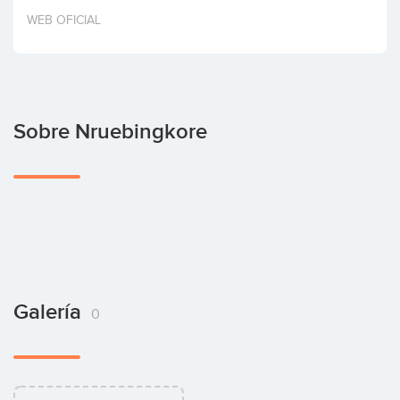
Invertir
WEB OFICIAL
Sobre Nruebingkore
Galería
0