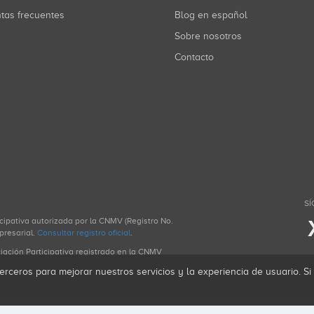
ntas frecuentes
Blog en español
Sobre nosotros
Contacto
SÍ
icipativa autorizada por la CNMV (Registro No.
presarial.
Consultar registro oficial
.
ciación Participativa registrado en la CNMV
erceros para mejorar nuestros servicios y la experiencia de usuario. S