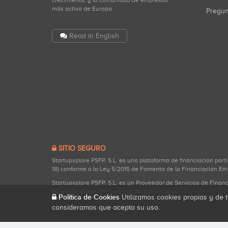
crecimiento, y la comunidad de empresas
más activa de Europa.
Pregu
Read in English
SITIO SEGURO
Startupxplore PSFP, S.L. es una plataforma de financiación part
18) conforme a la Ley 5/2015 de Fomento de la Financiación Em
Startupxplore PSFP, S.L. es un Proveedor de Servicios de Finan
para actividades de financiación participativa.
Política de Cookies
Utilizamos cookies propias y de t
consideramos que acepta su uso.