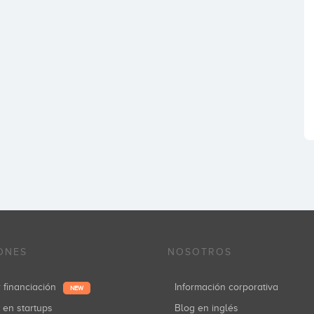
ONES
NOSOTROS
r financiación
Información corporativa
NEW
r en startups
Blog en inglés