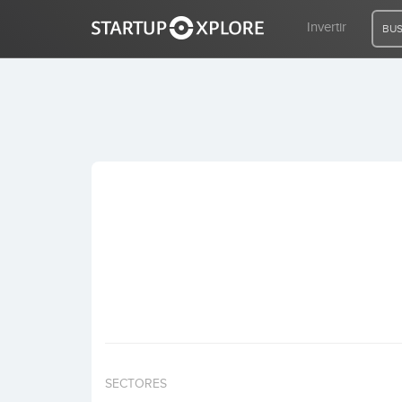
Invertir
BUS
BUSCO FINANCIACIÓN
REGISTRO
ACCESO
Inicio
Invertir
SECTORES