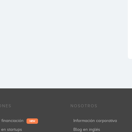
ONES
NOSOTROS
r financiación
Información corporativa
NEW
r en startups
Blog en inglés