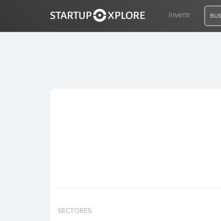
Invertir
BUS
BUSCO FINANCIACIÓN
REGISTRO
ACCESO
Inicio
Invertir
SECTORES