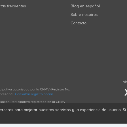
ntas frecuentes
Blog en español
Sobre nosotros
Contacto
SÍ
icipativa autorizada por la CNMV (Registro No.
presarial.
Consultar registro oficial
.
ciación Participativa registrado en la CNMV
erceros para mejorar nuestros servicios y la experiencia de usuario. S