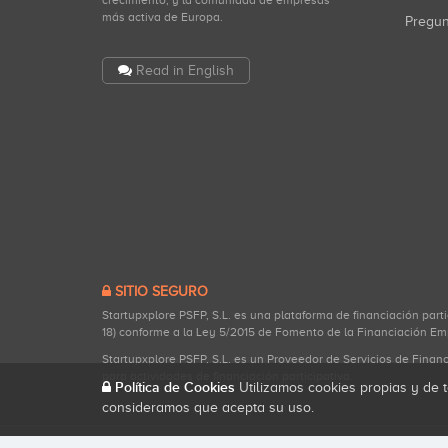
crecimiento, y la comunidad de empresas
más activa de Europa.
Pregu
Read in English
SITIO SEGURO
Startupxplore PSFP, S.L. es una plataforma de financiación part
18) conforme a la Ley 5/2015 de Fomento de la Financiación Em
Startupxplore PSFP, S.L. es un Proveedor de Servicios de Finan
para actividades de financiación participativa.
Política de Cookies
Utilizamos cookies propias y de t
consideramos que acepta su uso.