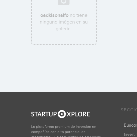
oadkisonalfo
no tiene
ninguna imágen en su
galería.
SECCI
Busca
La plataforma premium de inversión en
compañías con alto potencial de
Inverti