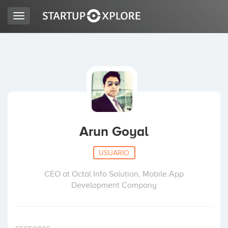
Toggle
navigation
BUSCO FINANCIACIÓN
REGISTRO
ACCESO
Arun Goyal
USUARIO
CEO at Octal Info Solution, Mobile App
Development Company
Inicio