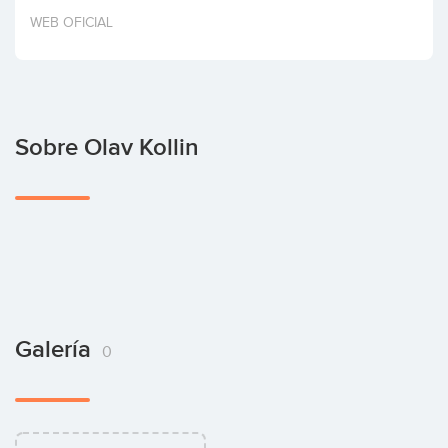
Invertir
WEB OFICIAL
Sobre Olav Kollin
Galería
0