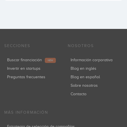
SECCIONES
NOSOTROS
Buscar financiación
Información corporativa
NEW
Invertir en startups
Blog en inglés
Preguntas frecuentes
Blog en español
Sobre nosotros
Contacto
MÁS INFORMACIÓN
Estrategia de selección de compañías