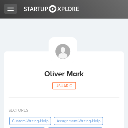
Toggle
navigation
BUSCO FINANCIACIÓN
REGISTRO
ACCESO
Oliver Mark
USUARIO
SECTORES
Inicio
Custom-Writing-Help
Assignment-Writing-Help