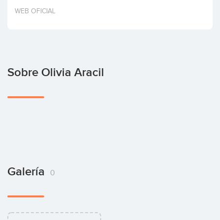
Invertir
WEB OFICIAL
Sobre Olivia Aracil
Galería
0