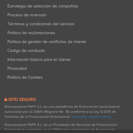
Estrategia de selección de compañías
Proceso de inversión
Términos y condiciones del servicio
Política de reclamaciones
Política de gestión de conflictos de interés
Código de conducta
Información básica para el cliente
Privacidad
Política de Cookies
SITIO SEGURO
Startupxplore PSFP, S.L. es una plataforma de financiación participativa
autorizada por la CNMV (Registro No. 18) conforme a la Ley 5/2015 de
Fomento de la Financiación Empresarial.
Consultar registro oficial
.
Startupxplore PSFP, S.L. es un Proveedor de Servicios de Financiación
Participativa registrado en la CNMV para actividades de financiación