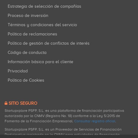
Estrategia de selección de compañías
Proceso de inversión
Términos y condiciones del servicio
Política de reclamaciones
Política de gestión de conflictos de interés
Código de conducta
Información básica para el cliente
Privacidad
Política de Cookies
SITIO SEGURO
Startupxplore PSFP, S.L. es una plataforma de financiación participativa
autorizada por la CNMV (Registro No. 18) conforme a la Ley 5/2015 de
Fomento de la Financiación Empresarial.
Consultar registro oficial
.
Startupxplore PSFP, S.L. es un Proveedor de Servicios de Financiación
Participativa registrado en la CNMV para actividades de financiación