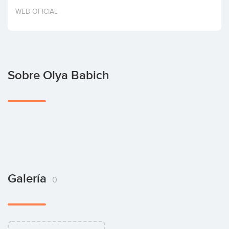
Invertir
WEB OFICIAL
Sobre Olya Babich
Galería
0