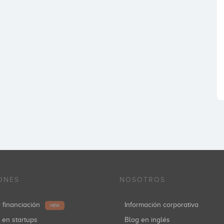
ONES
NOSOTROS
r financiación
Información corporativa
NEW
r en startups
Blog en inglés