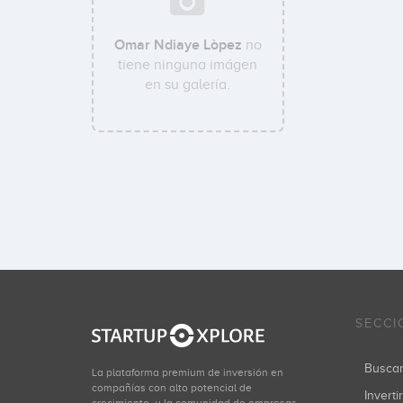
Omar Ndiaye Lòpez
no
tiene ninguna imágen
en su galería.
SECCI
Busca
La plataforma premium de inversión en
compañías con alto potencial de
Inverti