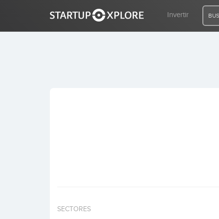
Invertir
BUS
BUSCO FINANCIACIÓN
REGISTRO
ACCESO
Inicio
Invertir
SECTORES