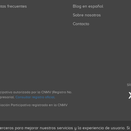
ntas frecuentes
Blog en español
Sobre nosotros
Contacto
SÍ
icipativa autorizada por la CNMV (Registro No.
presarial.
Consultar registro oficial
.
ciación Participativa registrado en la CNMV
erceros para mejorar nuestros servicios y la experiencia de usuario. S