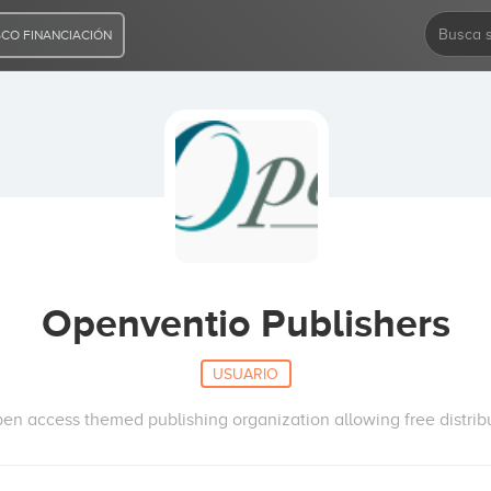
CO FINANCIACIÓN
Openventio Publishers
USUARIO
en access themed publishing organization allowing free distribu