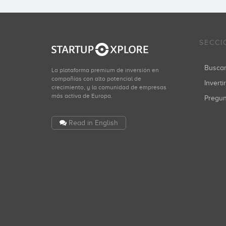
SECCI
Busca
La plataforma premium de inversión en
compañías con alto potencial de
Inverti
crecimiento, y la comunidad de empresas
más activa de Europa.
Pregu
Read in English