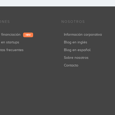
ONES
NOSOTROS
r financiación
Información corporativa
NEW
r en startups
Blog en inglés
ntas frecuentes
Blog en español
Sobre nosotros
Contacto