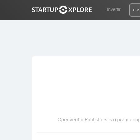
Invertir
BUS
BUSCO FINANCIACIÓN
REGISTRO
ACCESO
Inicio
Invertir
Openventio Publishers is a premier op