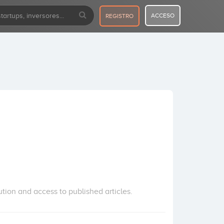
ACCESO
REGISTRO
tion and access to published articles.