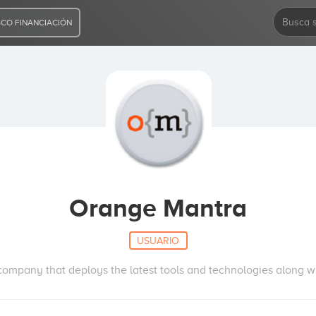
CO FINANCIACIÓN
Orange Mantra
USUARIO
mpany that deploys the latest tools and technologies along w