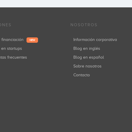
ONES
NOSOTROS
r financiación
Información corporativa
NEW
r en startups
Blog en inglés
ntas frecuentes
Blog en español
Sobre nosotros
Contacto