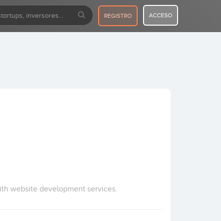
ACCESO
REGISTRO
ith website development services.