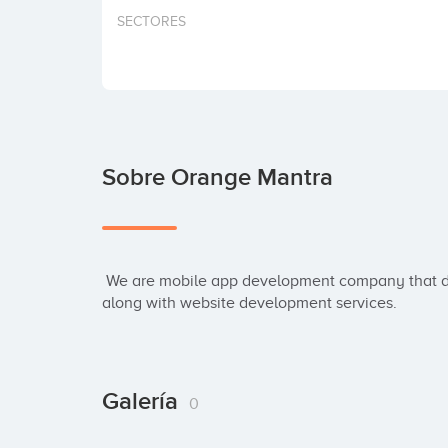
SECTORES
Sobre Orange Mantra
 We are mobile app development company that deploys the latest tools and technologies 
along with website development services.
Galería
0