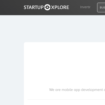
Invertir
BUS
BUSCO FINANCIACIÓN
REGISTRO
ACCESO
Inicio
Invertir
We are mobile app development co