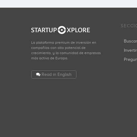
SECCI
Busca
La plataforma premium de inversión en
compañías con alto potencial de
Inverti
crecimiento, y la comunidad de empresas
más activa de Europa.
Pregu
Read in English