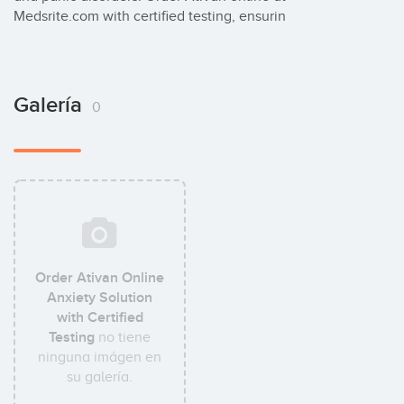
Medsrite.com with certified testing, ensurin
Galería
0
Order Ativan Online
Anxiety Solution
with Certified
Testing
no tiene
ninguna imágen en
su galería.