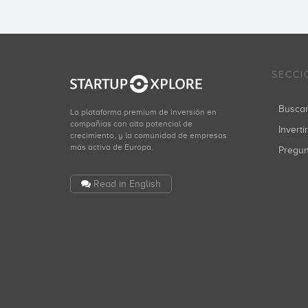
SECCI
Busca
La plataforma premium de inversión en
compañías con alto potencial de
Inverti
crecimiento, y la comunidad de empresas
más activa de Europa.
Pregu
Read in English