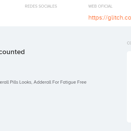
REDES SOCIALES
WEB OFICIAL
https://glitch.
C
scounted
all Pills Looks, Adderall For Fatigue Free 