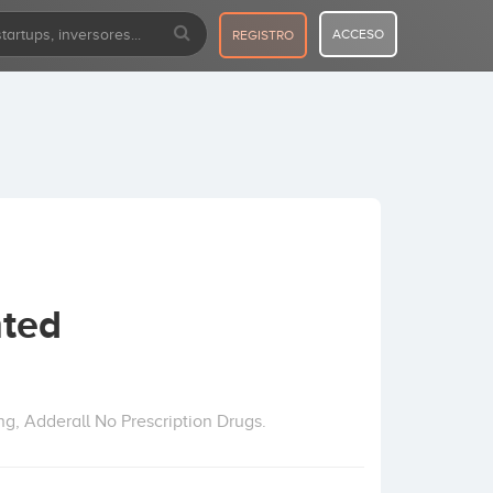
ACCESO
REGISTRO
nted
ng, Adderall No Prescription Drugs.