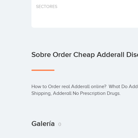
SECTORES
Sobre Order Cheap Adderall Di
How to Order real Adderall online?  What Do Adder
Shipping, Adderall No Prescription Drugs.
Galería
0