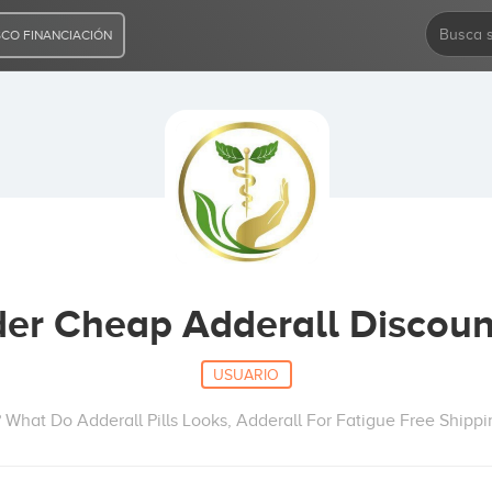
CO FINANCIACIÓN
er Cheap Adderall Discou
USUARIO
 What Do Adderall Pills Looks, Adderall For Fatigue Free Shippi