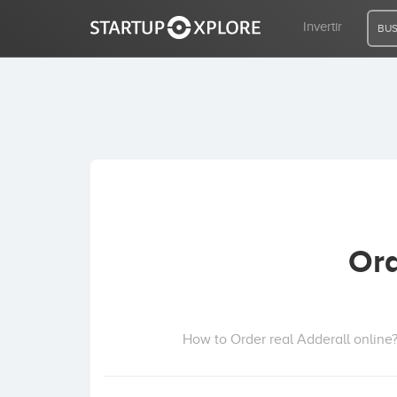
Invertir
BUS
BUSCO FINANCIACIÓN
REGISTRO
ACCESO
Ord
Inicio
Invertir
How to Order real Adderall online?