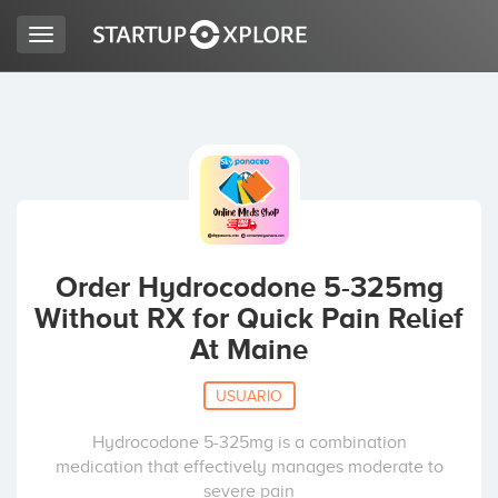
Toggle
navigation
BUSCO FINANCIACIÓN
REGISTRO
ACCESO
Order Hydrocodone 5-325mg
Without RX for Quick Pain Relief
At Maine
USUARIO
Hydrocodone 5-325mg is a combination
Inicio
medication that effectively manages moderate to
severe pain