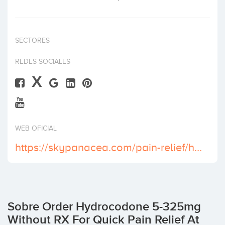
Invertir
SECTORES
REDES SOCIALES
X
WEB OFICIAL
https://skypanacea.com/pain-relief/hydrocodone-5-325-mg/
Sobre Order Hydrocodone 5-325mg
Without RX For Quick Pain Relief At