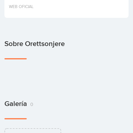
Invertir
WEB OFICIAL
Sobre Orettsonjere
Galería
0