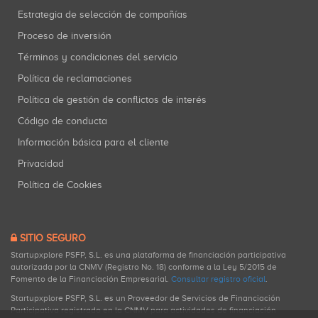
Estrategia de selección de compañías
Proceso de inversión
Términos y condiciones del servicio
Política de reclamaciones
Política de gestión de conflictos de interés
Código de conducta
Información básica para el cliente
Privacidad
Política de Cookies
SITIO SEGURO
Startupxplore PSFP, S.L. es una plataforma de financiación participativa
autorizada por la CNMV (Registro No. 18) conforme a la Ley 5/2015 de
Fomento de la Financiación Empresarial.
Consultar registro oficial
.
Startupxplore PSFP, S.L. es un Proveedor de Servicios de Financiación
Participativa registrado en la CNMV para actividades de financiación