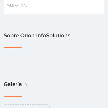
Invertir
WEB OFICIAL
Sobre Orion InfoSolutions
Galería
0