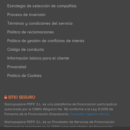
Estrategia de selección de compañías
Proceso de inversión
Términos y condiciones del servicio
Política de reclamaciones
Política de gestión de conflictos de interés
Código de conducta
Información básica para el cliente
Privacidad
Política de Cookies
SITIO SEGURO
Startupxplore PSFP, S.L. es una plataforma de financiación participativa
autorizada por la CNMV (Registro No. 18) conforme a la Ley 5/2015 de
Fomento de la Financiación Empresarial.
Consultar registro oficial
.
Startupxplore PSFP, S.L. es un Proveedor de Servicios de Financiación
Participativa registrado en la CNMV para actividades de financiación