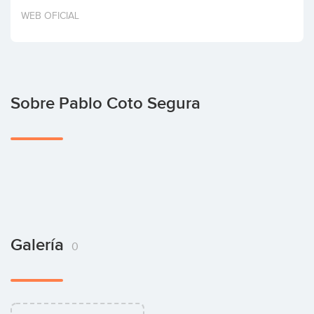
Invertir
WEB OFICIAL
Sobre Pablo Coto Segura
Galería
0