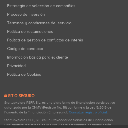
Estrategia de selección de compañías
Proceso de inversión
Términos y condiciones del servicio
Política de reclamaciones
Política de gestión de conflictos de interés
Código de conducta
Información básica para el cliente
Privacidad
Política de Cookies
SITIO SEGURO
Startupxplore PSFP, S.L. es una plataforma de financiación participativa
autorizada por la CNMV (Registro No. 18) conforme a la Ley 5/2015 de
Fomento de la Financiación Empresarial.
Consultar registro oficial
.
Startupxplore PSFP, S.L. es un Proveedor de Servicios de Financiación
Participativa registrado en la CNMV para actividades de financiación