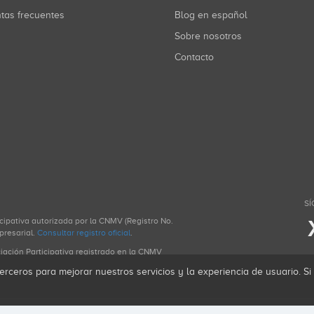
ntas frecuentes
Blog en español
Sobre nosotros
Contacto
SÍ
icipativa autorizada por la CNMV (Registro No.
presarial.
Consultar registro oficial
.
ciación Participativa registrado en la CNMV
erceros para mejorar nuestros servicios y la experiencia de usuario. S