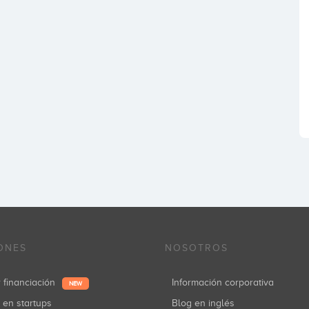
ONES
NOSOTROS
r financiación
Información corporativa
NEW
r en startups
Blog en inglés