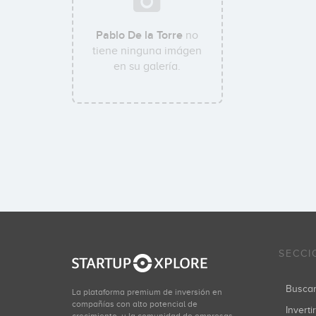
Pablo De la Torre
no
tiene ninguna imágen
en su galería.
SECCI
Busca
La plataforma premium de inversión en
compañías con alto potencial de
Inverti