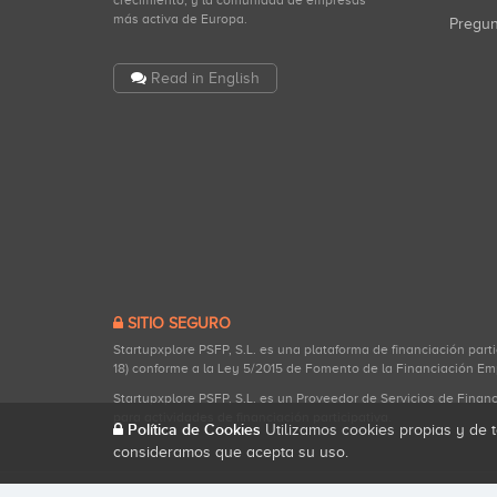
crecimiento, y la comunidad de empresas
más activa de Europa.
Pregu
Read in English
SITIO SEGURO
Startupxplore PSFP, S.L. es una plataforma de financiación part
18) conforme a la Ley 5/2015 de Fomento de la Financiación Em
Startupxplore PSFP, S.L. es un Proveedor de Servicios de Finan
para actividades de financiación participativa.
Política de Cookies
Utilizamos cookies propias y de t
consideramos que acepta su uso.