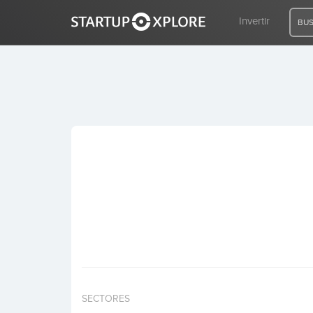
Invertir
BUS
BUSCO FINANCIACIÓN
REGISTRO
ACCESO
Inicio
Invertir
SECTORES