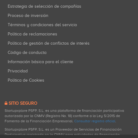
Estrategia de selección de compañías
Proceso de inversión
Términos y condiciones del servicio
Política de reclamaciones
Política de gestión de conflictos de interés
Código de conducta
Información básica para el cliente
Privacidad
Política de Cookies
SITIO SEGURO
Startupxplore PSFP, S.L. es una plataforma de financiación participativa
autorizada por la CNMV (Registro No. 18) conforme a la Ley 5/2015 de
Fomento de la Financiación Empresarial.
Consultar registro oficial
.
Startupxplore PSFP, S.L. es un Proveedor de Servicios de Financiación
Participativa registrado en la CNMV para actividades de financiación