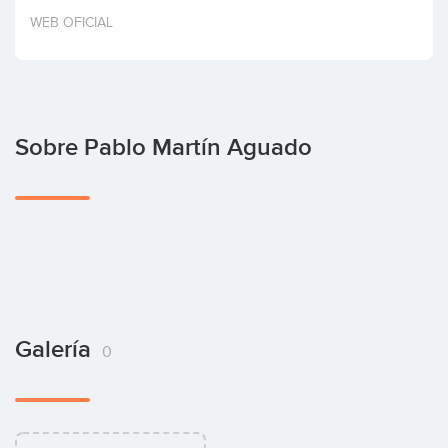
Invertir
WEB OFICIAL
Sobre Pablo Martín Aguado
Galería
0