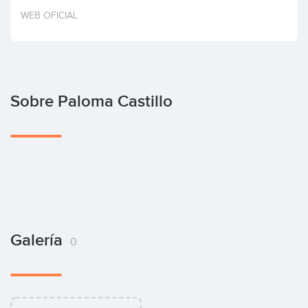
Invertir
WEB OFICIAL
Sobre Paloma Castillo
Galería
0