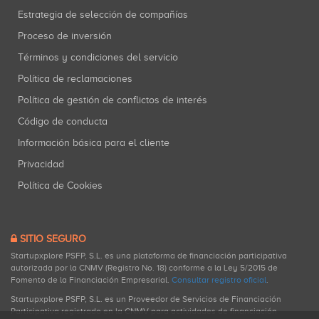
Estrategia de selección de compañías
Proceso de inversión
Términos y condiciones del servicio
Política de reclamaciones
Política de gestión de conflictos de interés
Código de conducta
Información básica para el cliente
Privacidad
Política de Cookies
SITIO SEGURO
Startupxplore PSFP, S.L. es una plataforma de financiación participativa
autorizada por la CNMV (Registro No. 18) conforme a la Ley 5/2015 de
Fomento de la Financiación Empresarial.
Consultar registro oficial
.
Startupxplore PSFP, S.L. es un Proveedor de Servicios de Financiación
Participativa registrado en la CNMV para actividades de financiación