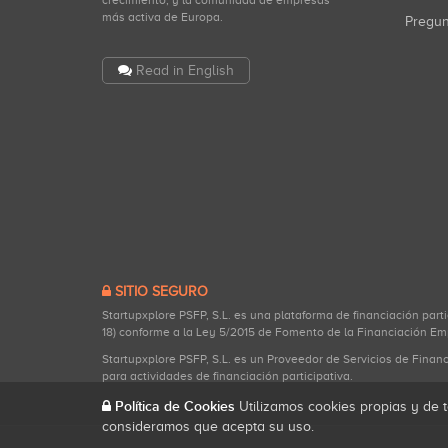
crecimiento, y la comunidad de empresas
más activa de Europa.
Pregu
Read in English
SITIO SEGURO
Startupxplore PSFP, S.L. es una plataforma de financiación part
18) conforme a la Ley 5/2015 de Fomento de la Financiación Em
Startupxplore PSFP, S.L. es un Proveedor de Servicios de Finan
para actividades de financiación participativa.
Política de Cookies
Utilizamos cookies propias y de t
consideramos que acepta su uso.