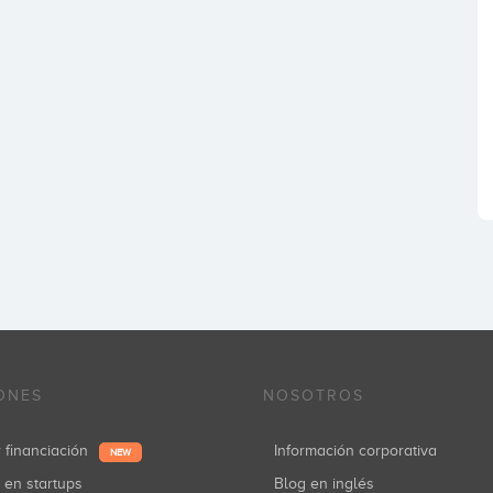
ONES
NOSOTROS
r financiación
Información corporativa
NEW
r en startups
Blog en inglés