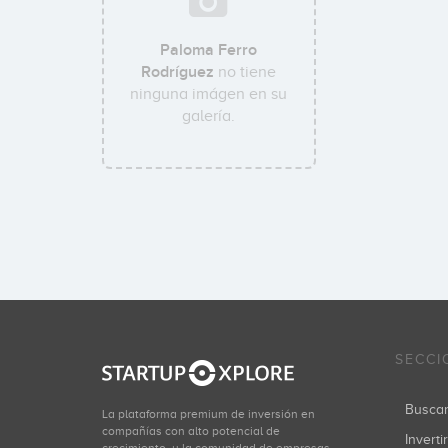
Paloma Ferro
Rodríguez
no tiene
ninguna imágen en su
galería.
SECCI
Busca
La plataforma premium de inversión en
compañías con alto potencial de
Inverti