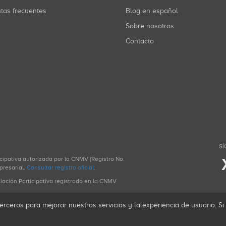
ntas frecuentes
Blog en español
Sobre nosotros
Contacto
SÍ
icipativa autorizada por la CNMV (Registro No.
presarial.
Consultar registro oficial
.
ciación Participativa registrado en la CNMV
erceros para mejorar nuestros servicios y la experiencia de usuario. S