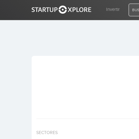
Invertir
BUS
BUSCO FINANCIACIÓN
REGISTRO
ACCESO
Inicio
Invertir
SECTORES