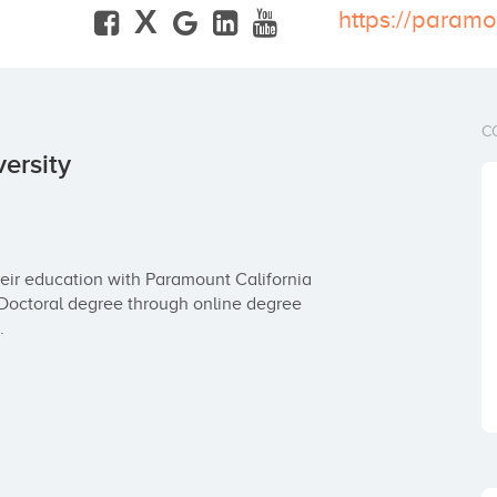
X
C
ersity
ir education with Paramount California 
 Doctoral degree through online degree 
.