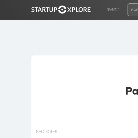
Invertir
BUS
BUSCO FINANCIACIÓN
REGISTRO
ACCESO
Pa
Inicio
Invertir
SECTORES