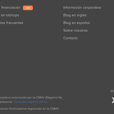
r financiación
Información corporativa
NEW
r en startups
Blog en inglés
ntas frecuentes
Blog en español
Sobre nosotros
Contacto
SÍ
icipativa autorizada por la CNMV (Registro No.
presarial.
Consultar registro oficial
.
ciación Participativa registrado en la CNMV