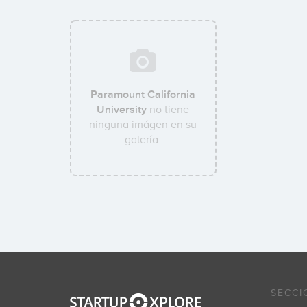
Paramount California
University
no tiene
ninguna imágen en su
galería.
SECCI