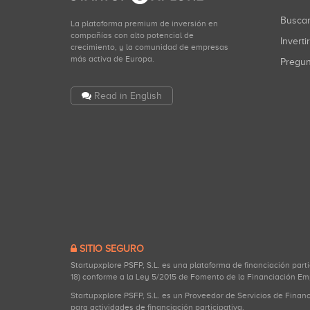
Busca
La plataforma premium de inversión en
compañías con alto potencial de
Inverti
crecimiento, y la comunidad de empresas
más activa de Europa.
Pregu
Read in English
SITIO SEGURO
Startupxplore PSFP, S.L. es una plataforma de financiación part
18) conforme a la Ley 5/2015 de Fomento de la Financiación Em
Startupxplore PSFP, S.L. es un Proveedor de Servicios de Finan
para actividades de financiación participativa.