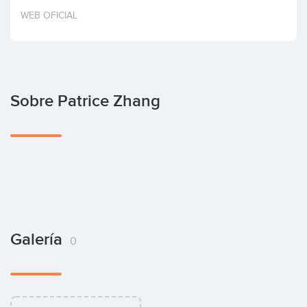
Invertir
WEB OFICIAL
Sobre Patrice Zhang
Galería
0