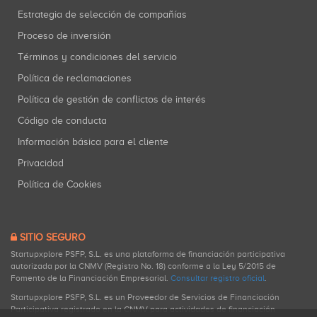
Estrategia de selección de compañías
Proceso de inversión
Términos y condiciones del servicio
Política de reclamaciones
Política de gestión de conflictos de interés
Código de conducta
Información básica para el cliente
Privacidad
Política de Cookies
SITIO SEGURO
Startupxplore PSFP, S.L. es una plataforma de financiación participativa
autorizada por la CNMV (Registro No. 18) conforme a la Ley 5/2015 de
Fomento de la Financiación Empresarial.
Consultar registro oficial
.
Startupxplore PSFP, S.L. es un Proveedor de Servicios de Financiación
Participativa registrado en la CNMV para actividades de financiación