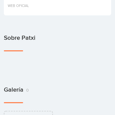
Invertir
WEB OFICIAL
Sobre Patxi
Galería
0