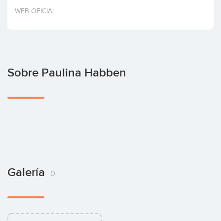
Invertir
WEB OFICIAL
Sobre Paulina Habben
Galería
0