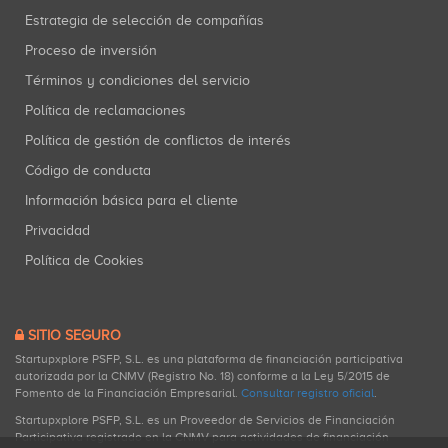
Estrategia de selección de compañías
Proceso de inversión
Términos y condiciones del servicio
Política de reclamaciones
Política de gestión de conflictos de interés
Código de conducta
Información básica para el cliente
Privacidad
Política de Cookies
SITIO SEGURO
Startupxplore PSFP, S.L. es una plataforma de financiación participativa
autorizada por la CNMV (Registro No. 18) conforme a la Ley 5/2015 de
Fomento de la Financiación Empresarial.
Consultar registro oficial
.
Startupxplore PSFP, S.L. es un Proveedor de Servicios de Financiación
Participativa registrado en la CNMV para actividades de financiación