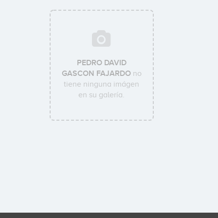
PEDRO DAVID
GASCON FAJARDO
no
tiene ninguna imágen
en su galería.