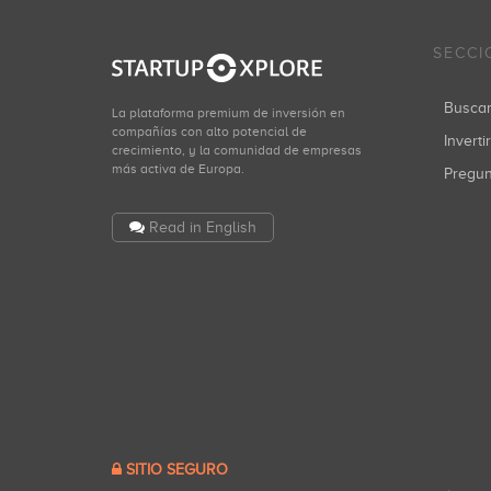
SECCI
Busca
La plataforma premium de inversión en
compañías con alto potencial de
Inverti
crecimiento, y la comunidad de empresas
más activa de Europa.
Pregu
Read in English
SITIO SEGURO