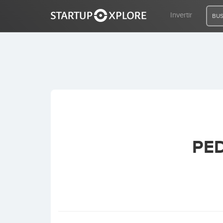
Invertir
BUS
BUSCO FINANCIACIÓN
REGISTRO
ACCESO
PE
Inicio
Invertir