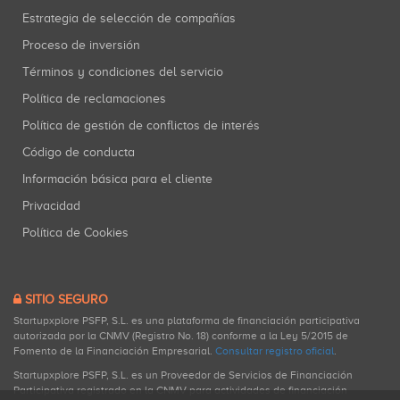
Estrategia de selección de compañías
Proceso de inversión
Términos y condiciones del servicio
Política de reclamaciones
Política de gestión de conflictos de interés
Código de conducta
Información básica para el cliente
Privacidad
Política de Cookies
SITIO SEGURO
Startupxplore PSFP, S.L. es una plataforma de financiación participativa
autorizada por la CNMV (Registro No. 18) conforme a la Ley 5/2015 de
Fomento de la Financiación Empresarial.
Consultar registro oficial
.
Startupxplore PSFP, S.L. es un Proveedor de Servicios de Financiación
Participativa registrado en la CNMV para actividades de financiación