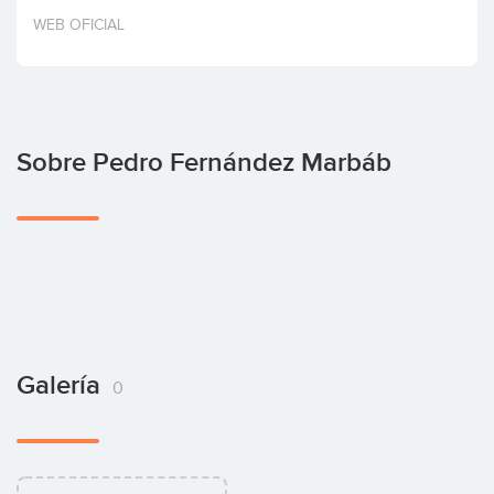
Invertir
WEB OFICIAL
Sobre Pedro Fernández Marbáb
Galería
0