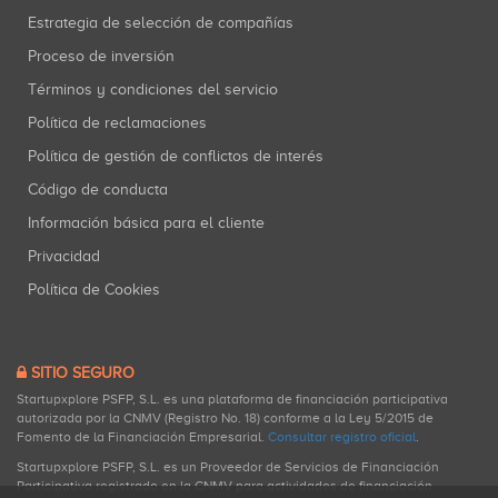
Estrategia de selección de compañías
Proceso de inversión
Términos y condiciones del servicio
Política de reclamaciones
Política de gestión de conflictos de interés
Código de conducta
Información básica para el cliente
Privacidad
Política de Cookies
SITIO SEGURO
Startupxplore PSFP, S.L. es una plataforma de financiación participativa
autorizada por la CNMV (Registro No. 18) conforme a la Ley 5/2015 de
Fomento de la Financiación Empresarial.
Consultar registro oficial
.
Startupxplore PSFP, S.L. es un Proveedor de Servicios de Financiación
Participativa registrado en la CNMV para actividades de financiación