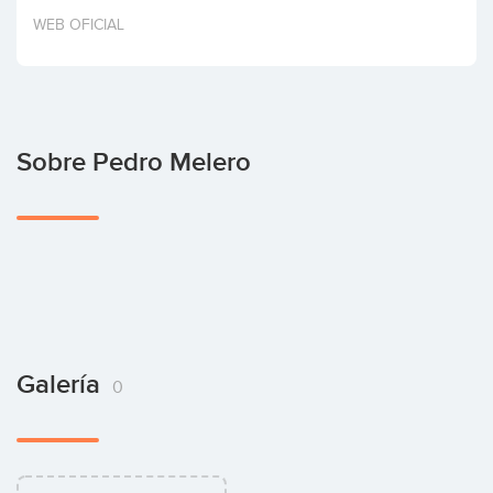
Invertir
WEB OFICIAL
Sobre Pedro Melero
Galería
0