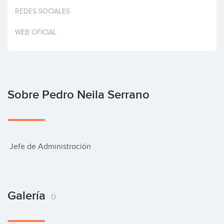
Invertir
REDES SOCIALES
WEB OFICIAL
Sobre Pedro Neila Serrano
 Jefe de Administración
Galería
0