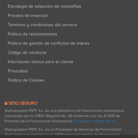
Estrategia de selección de compañías
Proceso de inversión
Términos y condiciones del servicio
Política de reclamaciones
Política de gestión de conflictos de interés
Código de conducta
Información básica para el cliente
Privacidad
Política de Cookies
SITIO SEGURO
Startupxplore PSFP, S.L. es una plataforma de financiación participativa
autorizada por la CNMV (Registro No. 18) conforme a la Ley 5/2015 de
Fomento de la Financiación Empresarial.
Consultar registro oficial
.
Startupxplore PSFP, S.L. es un Proveedor de Servicios de Financiación
Participativa registrado en la CNMV para actividades de financiación