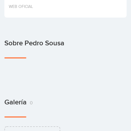
Invertir
WEB OFICIAL
Sobre Pedro Sousa
Galería
0